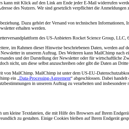
rs kann mit Klick auf den Link am Ende jeder E-Mail widerrufen wer
Adresse des Nutzers. Wir sind gesetzlich verpflichtet die Anmeldung
gsbeziehung. Dazu gehört der Versand von technischen Informationen,
sletter erhalten werden.
wsletterversandplattform des US-Anbieters Rocket Science Group, LL
weitere, im Rahmen dieser Hinweise beschriebenen Daten, werden auf
Newsletter in unserem Auftrag. Des Weiteren kann MailChimp nach ei
Versandes und der Darstellung der Newsletter oder für wirtschaftlich
h nicht, um diese selbst anzuschreiben oder gibt die Daten an Dritte 
heit von MailChimp. MailChimp ist unter dem US-EU-Datenschutzabkomme
himp ein „
Data-Processing-Agreement
“ abgeschlossen. Dabei handelt 
utzbestimmungen in unserem Auftrag zu verarbeiten und insbesondere 
 um kleine Textdateien, die mit Hilfe des Browsers auf Ihrem Endgerät
undlich zu gestalten. Einige Cookies bleiben auf Ihrem Endgerät gespe