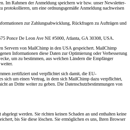
den. Im Rahmen der Anmeldung speichern wir bzw. unser Newsletter-
en zu protokollieren, um eine ordnungsgemäße Anmeldung nachweisen
 Informationen zur Zahlungsabwicklung, Rückfragen zu Aufträgen und
C, 675 Ponce De Leon Ave NE #5000, Atlanta, GA 30308, USA.
 den Servern von MailChimp in den USA gespeichert. MailChimp
genen Informationen diese Daten zur Optimierung oder Verbesserung
e Zwecke, um zu bestimmen, aus welchen Ländern die Empfänger
weiter.
n zertifiziert und verpflichtet sich damit, die EU-
es sich um einen Vertrag, in dem sich MailChimp dazu verpflichtet,
nicht an Dritte weiter zu geben. Die Datenschutzbestimmungen von
 abgelegt werden. Sie richten keinen Schaden an und enthalten keine
ichert, bis Sie diese löschen. Sie ermöglichen es uns, Ihren Browser