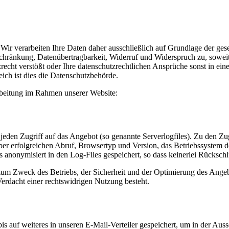
n. Wir verarbeiten Ihre Daten daher ausschließlich auf Grundlage de
schränkung, Datenübertragbarkeit, Widerruf und Widerspruch zu, sowei
echt verstößt oder Ihre datenschutzrechtlichen Ansprüche sonst in einer
ich ist dies die Datenschutzbehörde.
arbeitung im Rahmen unserer Website:
den Zugriff auf das Angebot (so genannte Serverlogfiles). Zu den Zug
 erfolgreichen Abruf, Browsertyp und Version, das Betriebssystem de
 anonymisiert in den Log-Files gespeichert, so dass keinerlei Rücksc
zum Zweck des Betriebs, der Sicherheit und der Optimierung des Angebo
erdacht einer rechtswidrigen Nutzung besteht.
auf weiteres in unseren E-Mail-Verteiler gespeichert, um in der Ausse